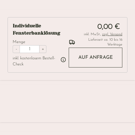
Individuelle
0,00 €
Fensterbanklösung
inkl. MwSt.,
zzgl. Versand
Lieferzeit ca. 10 bis 16
Menge
Werktage
-
+
AUF ANFRAGE
inkl. kostenlosem Bestell-
Check