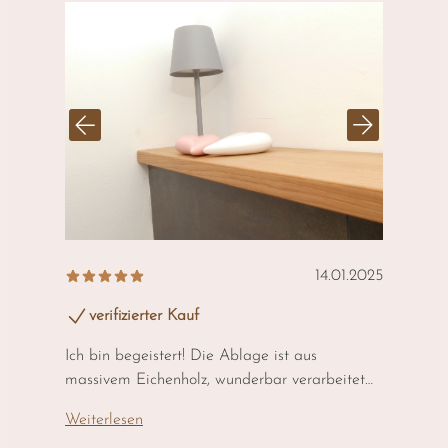
14.01.2025
verifizierter Kauf
Ich bin begeistert! Die Ablage ist aus
5
massivem Eichenholz, wunderbar verarbeitet
und passgenau für meinen Raum gefertigt. Sie
Weiterlesen
verleiht dem Badezimmer eine warme,