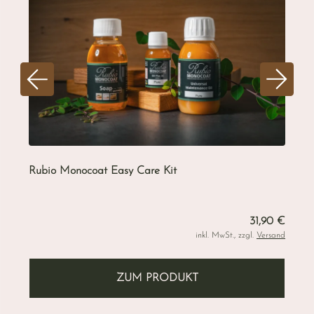
Rubio Monocoat Easy Care Kit
B
F
31,90 €
 €
inkl. MwSt., zzgl.
Versand
nd
ZUM PRODUKT